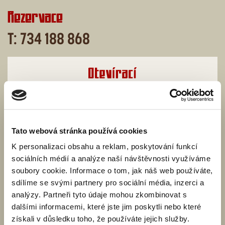
Rezervace
T: 734 188 868
Pondělí
14-23
Úterý
14-23
Tato webová stránka používá cookies
Středa
14-24
K personalizaci obsahu a reklam, poskytování funkcí
Čtvrtek
14-24
sociálních médií a analýze naší návštěvnosti využíváme
Pátek
14-01
soubory cookie. Informace o tom, jak náš web používáte,
Sobota
14-24
sdílíme se svými partnery pro sociální média, inzerci a
analýzy. Partneři tyto údaje mohou zkombinovat s
Neděle
14-22
dalšími informacemi, které jste jim poskytli nebo které
získali v důsledku toho, že používáte jejich služby.