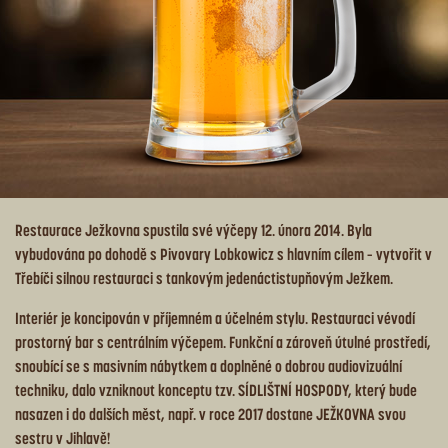
Restaurace Ježkovna spustila své výčepy 12. února 2014. Byla
vybudována po dohodě s Pivovary Lobkowicz s hlavním cílem – vytvořit v
Třebíči silnou restauraci s tankovým jedenáctistupňovým Ježkem.
Interiér je koncipován v příjemném a účelném stylu. Restauraci vévodí
prostorný bar s centrálním výčepem. Funkční a zároveň útulné prostředí,
snoubící se s masivním nábytkem a doplněné o dobrou audiovizuální
techniku, dalo vzniknout konceptu tzv. SÍDLIŠTNÍ HOSPODY, který bude
nasazen i do dalších měst, např. v roce 2017 dostane JEŽKOVNA svou
sestru v Jihlavě!