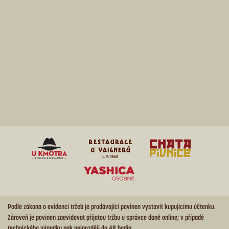
Podle zákona o evidenci tržeb je prodávající povinen vystavit kupujícímu účtenku.
Zároveň je povinen zaevidovat přijatou tržbu u správce daně online; v případě
technického výpadku pak nejpozději do 48 hodin.